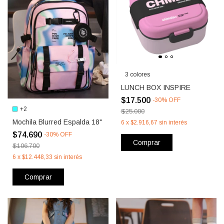
3 colores
LUNCH BOX INSPIRE
$17.500
-
30
%
OFF
+2
$25.000
Mochila Blurred Espalda 18"
6
x
$2.916,67
sin interés
$74.690
-
30
%
OFF
Comprar
$106.700
6
x
$12.448,33
sin interés
Comprar