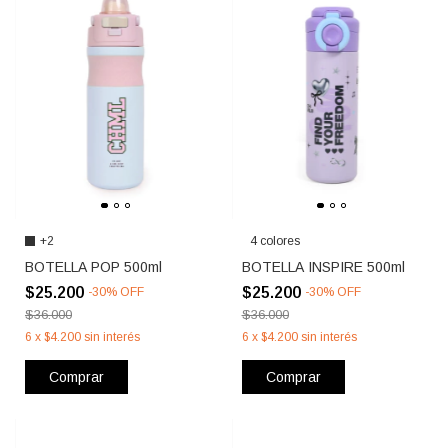
+2
4 colores
BOTELLA POP 500ml
BOTELLA INSPIRE 500ml
$25.200
$25.200
-
30
%
OFF
-
30
%
OFF
$36.000
$36.000
6
x
$4.200
sin interés
6
x
$4.200
sin interés
Comprar
Comprar