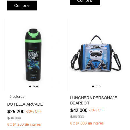
Comprar
Comprar
2 colores
LUNCHERA PERSONAJE
BEARBOT
BOTELLA ARCADE
$42.000
-
30
%
OFF
$25.200
-
30
%
OFF
$60.000
$36.000
6
x
$7.000
sin interés
6
x
$4.200
sin interés