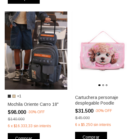
+1
Cartuchera personaje
desplegable Poodle
Mochila Oriente Carro 18"
$31.500
-
30
%
OFF
$98.000
-
30
%
OFF
$45.000
$140.000
6
x
$5.250
sin interés
6
x
$16.333,33
sin interés
Comprar
Comprar