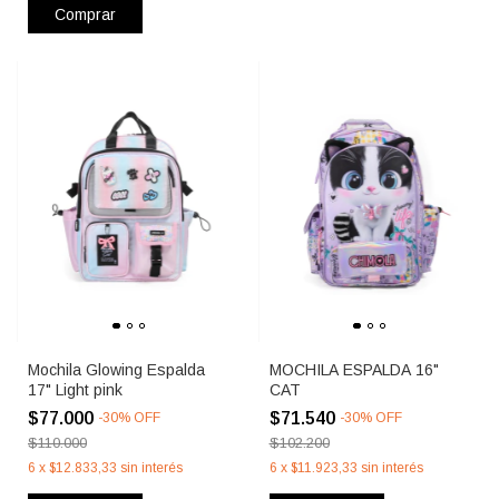
Comprar
Mochila Glowing Espalda
MOCHILA ESPALDA 16"
17" Light pink
CAT
$77.000
$71.540
-
30
%
OFF
-
30
%
OFF
$110.000
$102.200
6
x
$12.833,33
sin interés
6
x
$11.923,33
sin interés