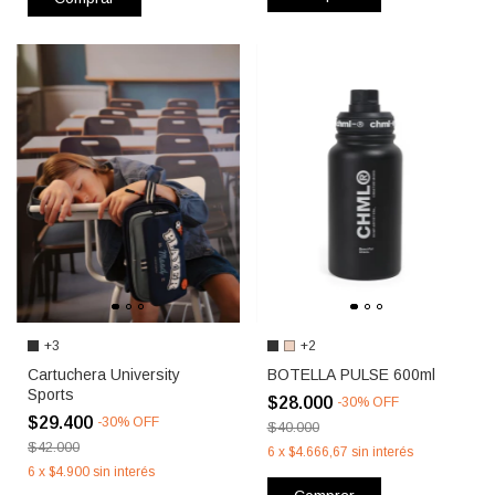
+3
+2
Cartuchera University
BOTELLA PULSE 600ml
Sports
$28.000
-
30
%
OFF
$29.400
-
30
%
OFF
$40.000
$42.000
6
x
$4.666,67
sin interés
6
x
$4.900
sin interés