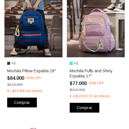
+3
+2
Mochila Pillow Espalda 18"
Mochila Puffy and Shiny
Espalda 17"
$84.000
-
30
%
OFF
$77.000
-
30
%
OFF
$120.000
$110.000
6
x
$14.000
sin interés
6
x
$12.833,33
sin interés
Comprar
Comprar