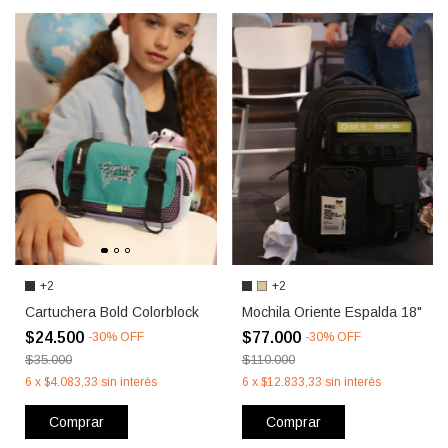
+2
+2
Cartuchera Bold Colorblock
Mochila Oriente Espalda 18"
$24.500
$77.000
-
30
%
OFF
-
30
%
OFF
$35.000
$110.000
6
x
$4.083,33
sin interés
6
x
$12.833,33
sin interés
Comprar
Comprar