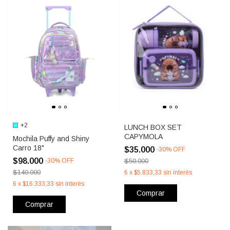
+2
LUNCH BOX SET
CAPYMOLA
Mochila Puffy and Shiny
Carro 18"
$35.000
-
30
%
OFF
$98.000
-
30
%
OFF
$50.000
$140.000
6
x
$5.833,33
sin interés
6
x
$16.333,33
sin interés
Comprar
Comprar