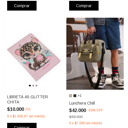
Comprar
Comprar
+1
LIBRETA A5 GLITTER
CHITA
Lunchera Chill
$10.000
2x1
$42.000
-
30
%
OFF
6
x
$1.666,67
sin interés
$60.000
6
x
$7.000
sin interés
Comprar