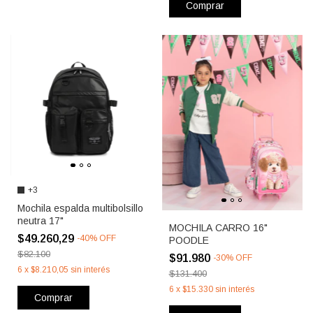
Comprar
+3
Mochila espalda multibolsillo
neutra 17"
MOCHILA CARRO 16"
$49.260,29
-
40
%
OFF
POODLE
$82.100
$91.980
-
30
%
OFF
6
x
$8.210,05
sin interés
$131.400
6
x
$15.330
sin interés
Comprar