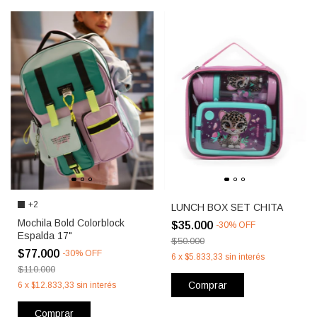
+2
LUNCH BOX SET CHITA
Mochila Bold Colorblock
$35.000
-
30
%
OFF
Espalda 17"
$50.000
$77.000
-
30
%
OFF
6
x
$5.833,33
sin interés
$110.000
Comprar
6
x
$12.833,33
sin interés
Comprar