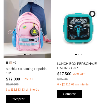
+2
LUNCH BOX PERSONAJE
RACING CAR
Mochila Streaming Espalda
18"
$17.500
-
30
%
OFF
$77.000
-
30
%
OFF
$25.000
$110.000
6
x
$2.916,67
sin interés
6
x
$12.833,33
sin interés
Comprar
Comprar