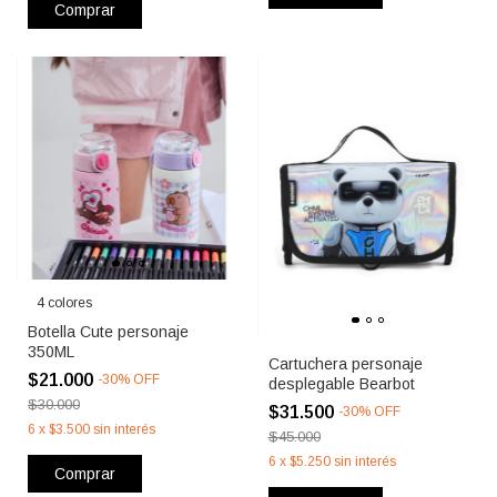
Comprar
4 colores
Botella Cute personaje
350ML
Cartuchera personaje
$21.000
-
30
%
OFF
desplegable Bearbot
$30.000
$31.500
-
30
%
OFF
6
x
$3.500
sin interés
$45.000
6
x
$5.250
sin interés
Comprar