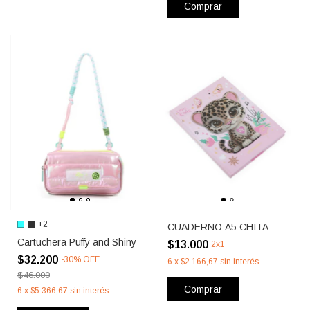
Comprar
+2
CUADERNO A5 CHITA
Cartuchera Puffy and Shiny
$13.000
2x1
$32.200
-
30
%
OFF
6
x
$2.166,67
sin interés
$46.000
Comprar
6
x
$5.366,67
sin interés