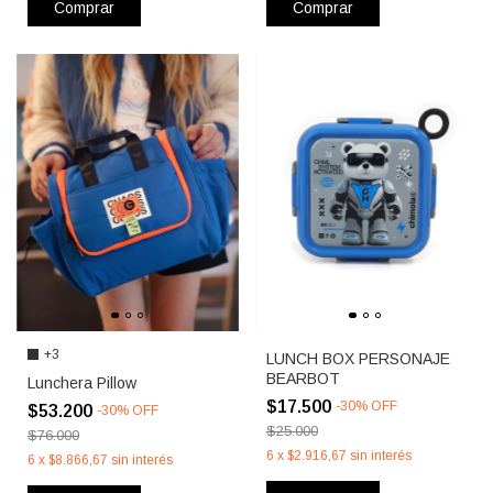
Comprar
Comprar
+3
LUNCH BOX PERSONAJE
BEARBOT
Lunchera Pillow
$17.500
-
30
%
OFF
$53.200
-
30
%
OFF
$25.000
$76.000
6
x
$2.916,67
sin interés
6
x
$8.866,67
sin interés