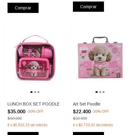
Comprar
Comprar
LUNCH BOX SET POODLE
Art Set Poodle
$35.000
$22.400
-
30
%
OFF
-
30
%
OFF
$50.000
$32.000
6
x
$5.833,33
sin interés
6
x
$3.733,33
sin interés