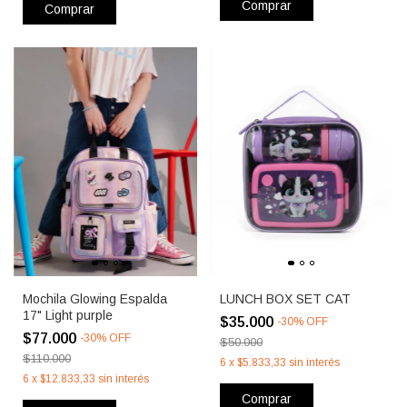
Comprar
Comprar
Mochila Glowing Espalda
LUNCH BOX SET CAT
17" Light purple
$35.000
-
30
%
OFF
$77.000
-
30
%
OFF
$50.000
$110.000
6
x
$5.833,33
sin interés
6
x
$12.833,33
sin interés
Comprar