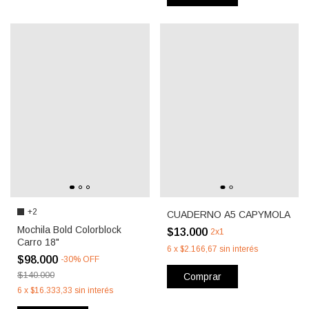
+2
CUADERNO A5 CAPYMOLA
Mochila Bold Colorblock
$13.000
2x1
Carro 18"
6
x
$2.166,67
sin interés
$98.000
-
30
%
OFF
$140.000
Comprar
6
x
$16.333,33
sin interés