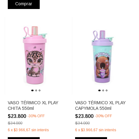
Comprar
VASO TÉRMICO XL PLAY
VASO TÉRMICO XL PLAY
CHITA 550ml
CAPYMOLA 550ml
$23.800
$23.800
-
30
%
OFF
-
30
%
OFF
$34.000
$34.000
6
x
$3.966,67
sin interés
6
x
$3.966,67
sin interés