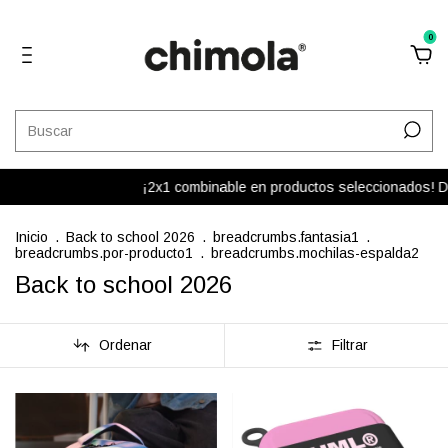
0
¡2x1 combinable en productos seleccionados! Del total de tu
Inicio
.
Back to school 2026
.
breadcrumbs.fantasia1
.
breadcrumbs.por-producto1
.
breadcrumbs.mochilas-espalda2
Back to school 2026
Ordenar
Filtrar