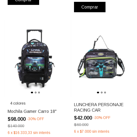
Comprar
4 colores
LUNCHERA PERSONAJE
RACING CAR
Mochila Gamer Carro 18"
$42.000
-
30
%
OFF
$98.000
-
30
%
OFF
$60.000
$140.000
6
x
$7.000
sin interés
6
x
$16.333,33
sin interés