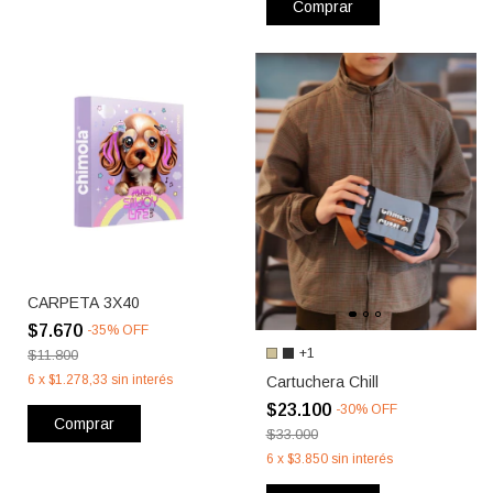
Comprar
CARPETA 3X40
$7.670
-
35
%
OFF
+1
$11.800
6
x
$1.278,33
sin interés
Cartuchera Chill
$23.100
-
30
%
OFF
Comprar
$33.000
6
x
$3.850
sin interés