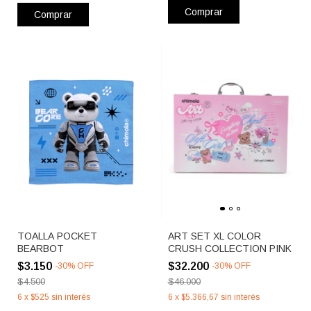
Comprar
Comprar
TOALLA POCKET
ART SET XL COLOR
BEARBOT
CRUSH COLLECTION PINK
$3.150
$32.200
-
30
%
OFF
-
30
%
OFF
$4.500
$46.000
6
x
$525
sin interés
6
x
$5.366,67
sin interés