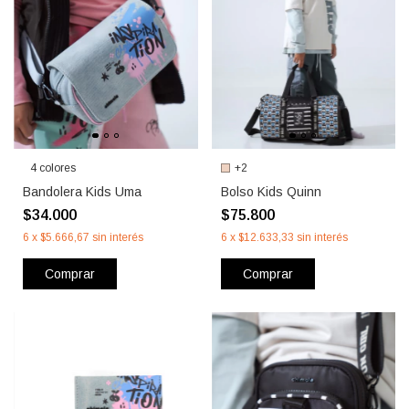
4 colores
+2
Bandolera Kids Uma
Bolso Kids Quinn
$34.000
$75.800
6
x
$5.666,67
sin interés
6
x
$12.633,33
sin interés
Comprar
Comprar