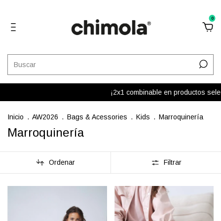
0
¡2x1 combinable en productos selecci
Inicio
.
AW2026
.
Bags & Acessories
.
Kids
.
Marroquinería
Marroquinería
Ordenar
Filtrar