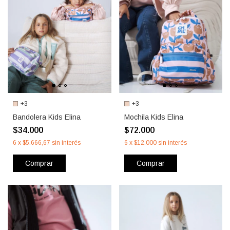
+3
+3
Bandolera Kids Elina
Mochila Kids Elina
$34.000
$72.000
6
x
$5.666,67
sin interés
6
x
$12.000
sin interés
Comprar
Comprar