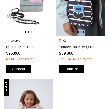
4 colores
+2
Billetera Kids Uma
Portacelular Kids Quinn
$25.800
$59.800
6
x
$4.300
sin interés
6
x
$9.966,67
sin interés
Comprar
Comprar
Sin stock